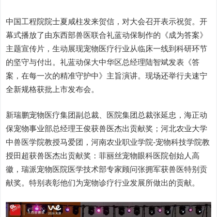
中国工程院院士夏咸柱发来贺信，对大会召开表示祝贺。开
幕式播放了由东西部兽医联合礼蓝动保制作的《成为答案》
主题宣传片，生动展现宠物医疗行业从临床一线到科研环节
的坚守与付出。礼蓝动保大中华区总经理陆智斌发表《答
案，在每一次的精准守护中》主旨演讲。现场还举行夫速宁
全新规格获批上市发布会。
新瑞鹏宠物医疗集团副总裁、医院集团总裁张延忠，海正动
保宠物事业部总经理王俊获兽医杰出贡献奖；河北农业大学
中兽医学院教授马爱团，河南农业职业学院-宠物科技学院教
授田超获兽医杰出贡献奖：菲丽丝宠物眼科医院创始人高
徽，瑞派宠物医院医学技术部专家顾问张拥军获兽医特别贡
献奖。特别表彰他们为宠物诊疗行业发展所做出的贡献。