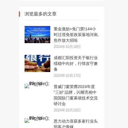
浏览最多的文章
重金激励+免门票!144小
时过境免签政策落地河南,
焦作放大招啦
2024年10月18日
成都汇阳投资关于银行业
绩稳中向好，行情攻守兼
备
2024年10月17日
普威门窗荣膺2024年度
“三好”品牌，闪耀亮相中
国国际门窗幕墙技术交流
研讨会
2024年10月16日
恩力动力喜获多家行业头
部客户青睐