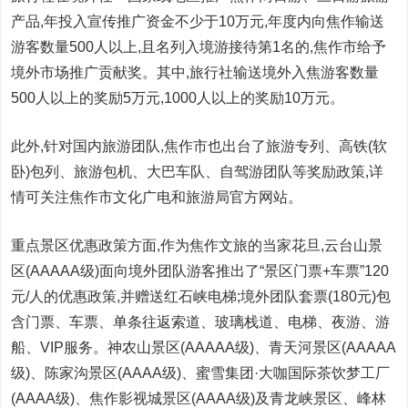
产品,年投入宣传推广资金不少于10万元,年度内向焦作输送
游客数量500人以上,且名列入境游接待第1名的,焦作市给予
境外市场推广贡献奖。其中,旅行社输送境外入焦游客数量
500人以上的奖励5万元,1000人以上的奖励10万元。
此外,针对国内旅游团队,焦作市也出
台
了旅游专列、高铁(软
卧)包列、旅游包机、大巴车队、自驾游团队等奖励政策,详
情可关注焦作市文化广电和旅游局官方网站。
重点景区优惠政策方面,作为焦作文旅的当家花旦,云
台
山景
区(AAAAA级)面向境外团队游客推出了“景区门票+车票”120
元/人的优惠政策,并赠送红石峡电梯;境外团队套票(180元)包
含门票、车票、单条往返索道、玻璃栈道、电梯、夜游、游
船、VIP服务。神农山景区(AAAAA级)、青天河景区(AAAAA
级)、陈家沟景区(AAAA级)、蜜雪集团·大咖国际茶饮梦工厂
(AAAA级)、焦作影视城景区(AAAA级)及青龙峡景区、峰林