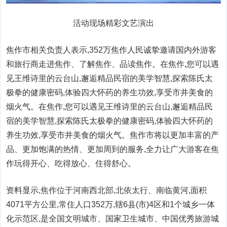
活动现场精彩文艺演出
焦作市相关负责人表示,352万焦作
人民
诚挚邀请国内外游客
和旅行商走进焦作、了解焦作、品读焦作。在焦作,您可以遇
见王维诗里的云
台
山,邂逅精品民宿的美学智慧,探索陈氏太
极拳的健康密码,体验四大怀药的养生功效,享受市井美食的
烟
火气。在焦作,您可以遇见王维诗里的云
台
山,邂逅精品民
宿的美学智慧,探索陈氏太极拳的健康密码,体验四大怀药的
养生功效,享受市井美食的
烟
火气。焦作市将以更加丰富的产
品、更加饱满的热情、更加周到的服务,全力让广大游客在焦
作玩得开心、吃得放心、住得舒心。
资料显示,焦作位于河南西北部,北依太行、南临黄河,面积
4071
平
方公里,常住
人口
352万,辖6县(市)4区和1个城乡一体
化示范区,是全国文明城市、
国家
卫生城市、
中国
优秀旅游城