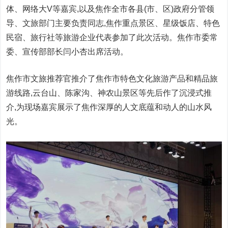
体、网络大V等嘉宾,以及焦作全市各县(市、区)
政府
分管
领
导
、文旅部门主要负责同志,焦作重点景区、星级饭店、特色
民宿、旅行社等旅游企业代表参加了此次活动。焦作市委
常
委
、宣传部部长闫小杏出席活动。
焦作市文旅推荐官推介了焦作市特色文化旅游产品和精品旅
游线路,云
台
山、陈家沟、神农山景区等先后作了沉浸式推
介,为现场嘉宾展示了焦作深厚的人文底蕴和动人的山水风
光。