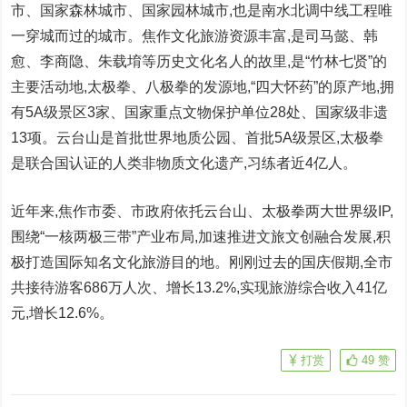
市、
国家
森林城市、
国家
园林城市,也是南水北调中线工程唯
一穿城而过的城市。焦作文化旅游资源丰富,是司马懿、韩
愈、李商隐、朱载堉等历史文化名人的故里,是“竹林七贤”的
主要活动地,太极拳、八极拳的发源地,“四大怀药”的原产地,拥
有5A级景区3家、
国家
重点文物保护单位28处、
国家
级非遗
13项。云
台
山是首批世界地质公园、首批5A级景区,太极拳
是
联合国
认证的人类非物质文化遗产,
习
练者
近
4亿人。
近
年来,焦作市委、市
政府
依托云
台
山、太极拳两大世界级IP,
围绕“一核两极三带”产业布局,加速推进文旅文创融合发展,积
极打造国际知名文化旅游目的地。刚刚过去的国庆假期,全市
共接待游客686万人次、增长13.2%,实现旅游综合收入41亿
元,增长12.6%。
打赏
49
赞