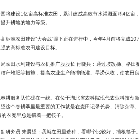
国将建设1亿亩高标准农田，累计建成高效节水灌溉面积4亿亩
，提升耕地的地力等级。
高标准农田建设“大会战”眼下正在进行中，今年4月前将完成10
性强的高标准农田建设目标。
局农田水利建设与农机推广股股长 付晓兵：通过坡改梯、格田
、秸秆堆肥等措施，提高农业生产能排能灌、旱涝保收，使农田
地春耕服务队忙碌在一线。在位于湖北省农科院现代农业科技创
展望这个春耕季里最重要的工作就是在麦田记录长势、清除杂草
望的衣兜里总是揣着一把筷子。
副研究员 朱展望：我就在田里选种，看哪个比较好，插根筷子