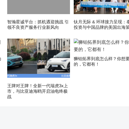
智瀚星诚平台：抓机遇迎挑战 引
钛月无际 & 环球接力呈现：
领不良资产服务行业新风向
投资与中国品牌的美国出海
动
狮铂拓界到底怎么样？你想
的，它都有！
王牌对王牌！全新一代瑞虎3x上
市，与比亚迪海鸥开启油电终极
战