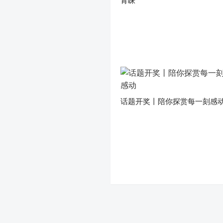
青睐
话题开奖丨陪你探赏每一刻感