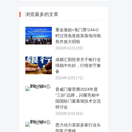
浏览最多的文章
重金激励+免门票!144小
时过境免签政策落地河南,
焦作放大招啦
2024年10月18日
成都汇阳投资关于银行业
绩稳中向好，行情攻守兼
备
2024年10月17日
普威门窗荣膺2024年度
“三好”品牌，闪耀亮相中
国国际门窗幕墙技术交流
研讨会
2024年10月16日
恩力动力喜获多家行业头
部客户青睐