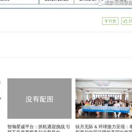
打赏
1
户
智瀚星诚平台：抓机遇迎挑战 引
钛月无际 & 环球接力呈现：