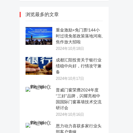
浏览最多的文章
重金激励+免门票!144小
时过境免签政策落地河南,
焦作放大招啦
2024年10月18日
成都汇阳投资关于银行业
绩稳中向好，行情攻守兼
备
2024年10月17日
普威门窗荣膺2024年度
“三好”品牌，闪耀亮相中
国国际门窗幕墙技术交流
研讨会
2024年10月16日
恩力动力喜获多家行业头
部客户青睐