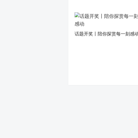
话题开奖丨陪你探赏每一刻感