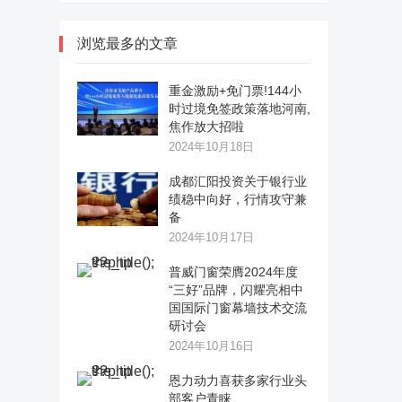
浏览最多的文章
重金激励+免门票!144小
时过境免签政策落地河南,
焦作放大招啦
2024年10月18日
成都汇阳投资关于银行业
绩稳中向好，行情攻守兼
备
2024年10月17日
普威门窗荣膺2024年度
“三好”品牌，闪耀亮相中
国国际门窗幕墙技术交流
研讨会
2024年10月16日
恩力动力喜获多家行业头
部客户青睐