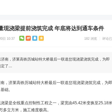
量现浇梁提前浇筑完成 年底将达到通车条件
0日 10:37
182
浏览
评论已
东济南，济莱高铁历城站特大桥最后一联道岔现浇梁浇筑完成，为即
奠定了…
济南，济莱高铁历城站特大桥最后一联道岔现浇梁浇筑完成，为
了基础。
梁是全线重点控制性工程之一，梁宽由45.42米变换至25.18
达4万多立方米，施工难度极高。