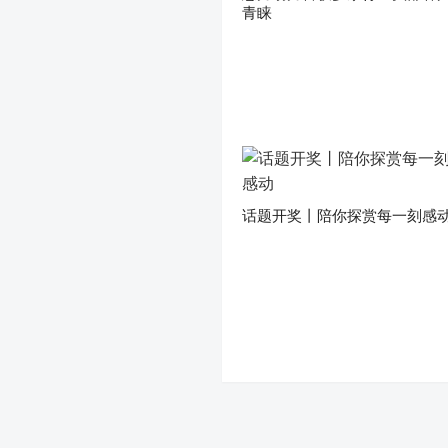
青睐
话题开奖丨陪你探赏每一刻感