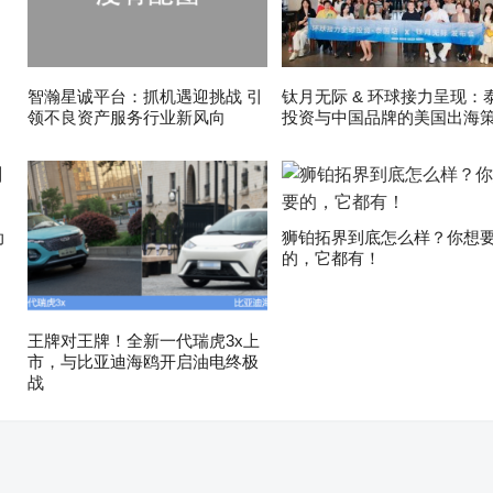
智瀚星诚平台：抓机遇迎挑战 引
钛月无际 & 环球接力呈现：
领不良资产服务行业新风向
投资与中国品牌的美国出海
动
狮铂拓界到底怎么样？你想
的，它都有！
王牌对王牌！全新一代瑞虎3x上
市，与比亚迪海鸥开启油电终极
战