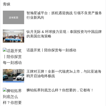
智瀚星诚平台：抓机遇迎挑战 引领不良资产服务
行业新风向
钛月无际 & 环球接力呈现：泰国投资与中国品牌
的美国出海策略
话题开奖丨陪你探赏每一刻感动
王牌对王牌！全新一代瑞虎3x上市，与比亚迪海
鸥开启油电终极战
狮铂拓界到底怎么样？你想要的，它都有！