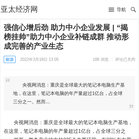
亚太经济网
导航
强信心增后劲 助力中小企业发展 | “揭
榜挂帅”助力中小企业补链成群 推动形
成完善的产业生态
能源
2022年3月18日 13:05
188
浏览
评论已关闭
央视网消息：重庆是全球最大的笔记本电脑生产基
地，在这里，笔记本电脑的年产量超过1亿台，占全球
三分之一。然而…
央视网消息：重庆是全球最大的笔记本电脑生产基地，
在这里，笔记本电脑的年产量超过1亿台，占全球三分之