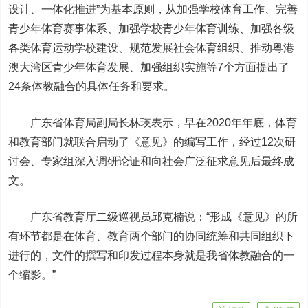
设计、一体化推进”为基本原则，从加强学校体育工作、完善
青少年体育赛事体系、加强学校青少年体育训练、加强各级
各类体育运动学校建设、规范发展社会体育组织、推动粤港
澳大湾区青少年体育发展、加强组织实施等7个方面提出了
24条体教融合的具体任务和要求。
广东省体育局副局长林瑛表示，早在2020年年底，体育
和教育部门就联合启动了《意见》的编写工作，经过12次研
讨会、专家组深入调研论证和向社会广泛征求意见后最终成
文。
广东省教育厅二级巡视员邱克楠说：“形成《意见》的所
有环节都是在体育、教育两个部门的协同统筹和共同组织下
进行的，文件的撰写和印发过程本身就是我省体教融合的一
个缩影。”