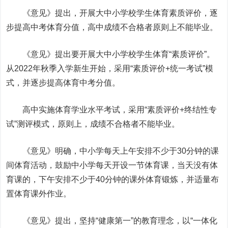
《意见》提出，开展大中小学校学生体育素质评价，逐
步提高中考体育分值，高中成绩不合格者原则上不能毕业。
《意见》提出要开展大中小学校学生体育“素质评价”。
从2022年秋季入学新生开始，采用“素质评价+统一考试”模
式，并逐步提高体育中考分值。
高中实施体育学业水平考试，采用“素质评价+终结性专
试”测评模式，原则上，成绩不合格者不能毕业。
《意见》明确，中小学每天上午安排不少于30分钟的课
间体育活动，鼓励中小学每天开设一节体育课，当天没有体
育课的，下午安排不少于40分钟的课外体育锻炼，并适量布
置体育课外作业。
《意见》提出，坚持“健康第一”的教育理念，以“一体化