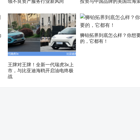
领不良资产服务行业新风向
投资与中国品牌的美国出海
动
狮铂拓界到底怎么样？你想
的，它都有！
王牌对王牌！全新一代瑞虎3x上
市，与比亚迪海鸥开启油电终极
战