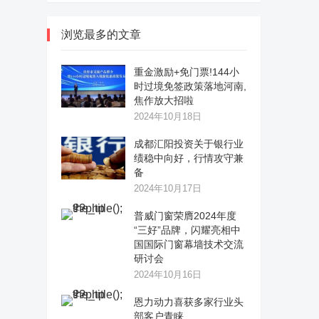
浏览最多的文章
重金激励+免门票!144小
时过境免签政策落地河南,
焦作放大招啦
2024年10月18日
成都汇阳投资关于银行业
绩稳中向好，行情攻守兼
备
2024年10月17日
普威门窗荣膺2024年度
“三好”品牌，闪耀亮相中
国国际门窗幕墙技术交流
研讨会
2024年10月16日
恩力动力喜获多家行业头
部客户青睐