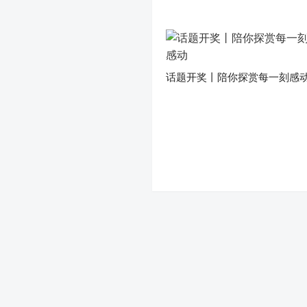
话题开奖丨陪你探赏每一刻感