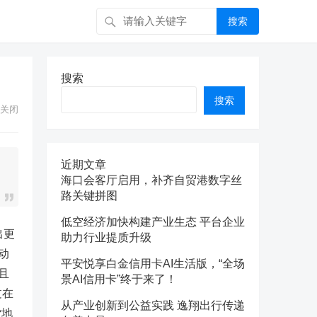
搜索
搜索
搜索
关闭
近期文章
海口会客厅启用，补齐自贸港数字丝
路关键拼图
低空经济加快构建产业生态 平台企业
出更
助力行业提质升级
动
平安悦享白金信用卡AI生活版，“全场
且
景AI信用卡”终于来了！
过在
从产业创新到公益实践 逸翔出行传递
货地