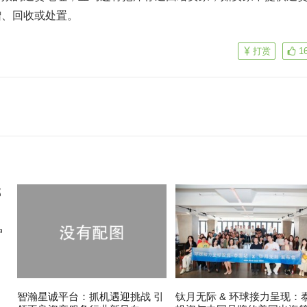
赠、回收或处置。
打赏
1
户
智瀚星诚平台：抓机遇迎挑战 引
钛月无际 & 环球接力呈现：