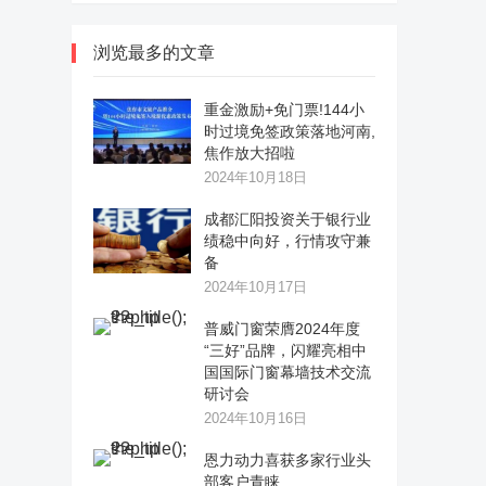
浏览最多的文章
重金激励+免门票!144小
时过境免签政策落地河南,
焦作放大招啦
2024年10月18日
成都汇阳投资关于银行业
绩稳中向好，行情攻守兼
备
2024年10月17日
普威门窗荣膺2024年度
“三好”品牌，闪耀亮相中
国国际门窗幕墙技术交流
研讨会
2024年10月16日
恩力动力喜获多家行业头
部客户青睐