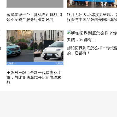
智瀚星诚平台：抓机遇迎挑战 引
钛月无际 & 环球接力呈现：
领不良资产服务行业新风向
投资与中国品牌的美国出海
动
狮铂拓界到底怎么样？你想
的，它都有！
王牌对王牌！全新一代瑞虎3x上
市，与比亚迪海鸥开启油电终极
战