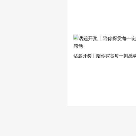
话题开奖丨陪你探赏每一刻感