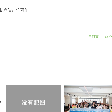
 卢佳圳 许可如
打赏
2
户