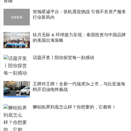
智瀚星诚平台：抓机遇迎挑战 引领不良资产服务
行业新风向
钛月无际 & 环球接力呈现：泰国投资与中国品牌
的美国出海策略
话题开奖丨陪你探赏每一刻感动
王牌对王牌！全新一代瑞虎3x上市，与比亚迪海
鸥开启油电终极战
狮铂拓界到底怎么样？你想要的，它都有！