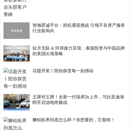
智瀚星诚平台：抓机遇迎挑战 引领不良资产服务
行业新风向
钛月无际 & 环球接力呈现：泰国投资与中国品牌
的美国出海策略
话题开奖丨陪你探赏每一刻感动
王牌对王牌！全新一代瑞虎3x上市，与比亚迪海
鸥开启油电终极战
狮铂拓界到底怎么样？你想要的，它都有！