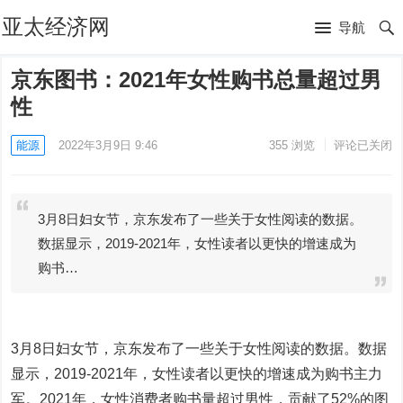
亚太经济网
导航
京东图书：2021年女性购书总量超过男
性
能源
2022年3月9日 9:46
355
浏览
评论已关闭
3月8日妇女节，京东发布了一些关于女性阅读的数据。
数据显示，2019-2021年，女性读者以更快的增速成为
购书…
3月8日妇女节，京东发布了一些关于女性阅读的数据。数据
显示，2019-2021年，女性读者以更快的增速成为购书主力
军。2021年，女性消费者购书量超过男性，贡献了52%的图