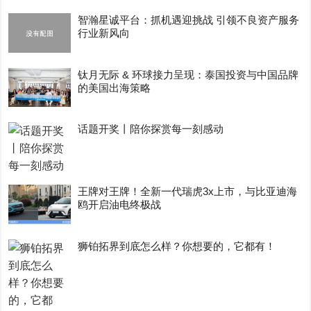
智瀚星诚平台：抓机遇迎挑战 引领不良资产服务
行业新风向
钛月无际 & 环球接力呈现：泰国投资与中国品牌
的美国出海策略
话题开奖丨陪你探赏每一刻感动
王牌对王牌！全新一代瑞虎3x上市，与比亚迪海
鸥开启油电终极战
狮铂拓界到底怎么样？你想要的，它都有！