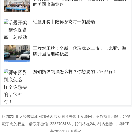
的美国出海策略
话题开奖丨陪你探赏每一刻感动
王牌对王牌！全新一代瑞虎3x上市，与比亚迪海
鸥开启油电终极战
狮铂拓界到底怎么样？你想要的，它都有！
© 2023
亚太经济网
本网部分内容及图片来源于互联网，不作商业用途，如侵
犯了您的权益，请联系微信13232703136，我们将在24小时内删除 ，
粤ICP
备2022130810号-4