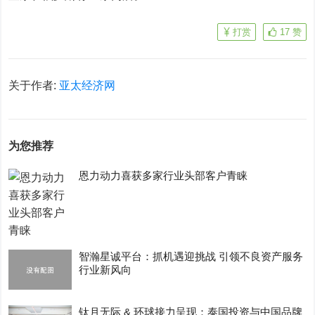
打赏
17
赞
关于作者:
亚太经济网
为您推荐
恩力动力喜获多家行业头部客户青睐
智瀚星诚平台：抓机遇迎挑战 引领不良资产服务
行业新风向
钛月无际 & 环球接力呈现：泰国投资与中国品牌