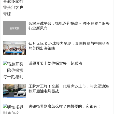
智瀚星诚平台：抓机遇迎挑战 引领不良资产服务
行业新风向
钛月无际 & 环球接力呈现：泰国投资与中国品牌
的美国出海策略
话题开奖丨陪你探赏每一刻感动
王牌对王牌！全新一代瑞虎3x上市，与比亚迪海
鸥开启油电终极战
狮铂拓界到底怎么样？你想要的，它都有！