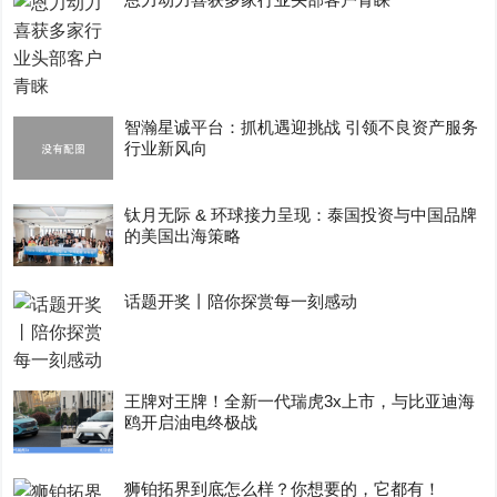
智瀚星诚平台：抓机遇迎挑战 引领不良资产服务
行业新风向
钛月无际 & 环球接力呈现：泰国投资与中国品牌
的美国出海策略
话题开奖丨陪你探赏每一刻感动
王牌对王牌！全新一代瑞虎3x上市，与比亚迪海
鸥开启油电终极战
狮铂拓界到底怎么样？你想要的，它都有！