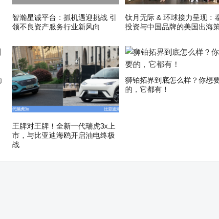
智瀚星诚平台：抓机遇迎挑战 引
钛月无际 & 环球接力呈现：
领不良资产服务行业新风向
投资与中国品牌的美国出海
动
狮铂拓界到底怎么样？你想
的，它都有！
王牌对王牌！全新一代瑞虎3x上
市，与比亚迪海鸥开启油电终极
战