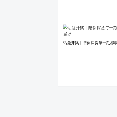
话题开奖丨陪你探赏每一刻感