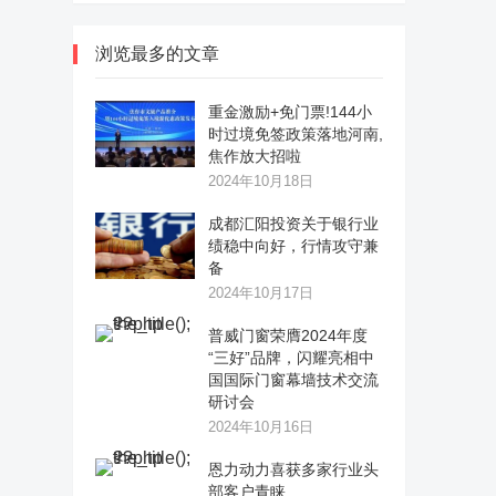
浏览最多的文章
重金激励+免门票!144小
时过境免签政策落地河南,
焦作放大招啦
2024年10月18日
成都汇阳投资关于银行业
绩稳中向好，行情攻守兼
备
2024年10月17日
普威门窗荣膺2024年度
“三好”品牌，闪耀亮相中
国国际门窗幕墙技术交流
研讨会
2024年10月16日
恩力动力喜获多家行业头
部客户青睐