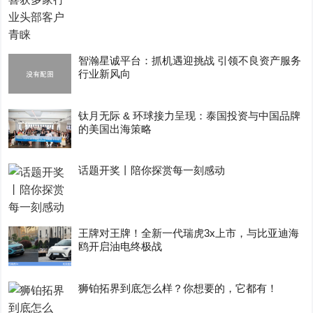
智瀚星诚平台：抓机遇迎挑战 引领不良资产服务
行业新风向
钛月无际 & 环球接力呈现：泰国投资与中国品牌
的美国出海策略
话题开奖丨陪你探赏每一刻感动
王牌对王牌！全新一代瑞虎3x上市，与比亚迪海
鸥开启油电终极战
狮铂拓界到底怎么样？你想要的，它都有！