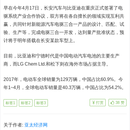
早在今年4月17日，长安汽车与比亚迪在重庆正式签署了电
驱系统产业合作协议，双方将在各自擅长的领域实现互利共
赢，共同针对新能源汽车电驱三合一产品的设计、匹配、试
验、生产等，完成电驱三合一开发，达到量产批准状态，预
计将于明年搭载在长安某款车型上。
目前，比亚迪和宁德时代是中国电动汽车电池的主要生产
商，而LG Chem Ltd.和松下则在海外市场占据主导。
2017年，电动车全球销量为129万辆，中国占比60.9%。今
年1~4月，全球电动车销量是40.3万辆，中国占比为54.2%。
打赏
38
赞
标签1
标签2
标签3
关于作者:
亚太经济网