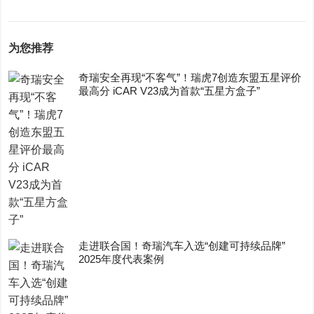
为您推荐
奇瑞安全再现“不客气”！瑞虎7创造东盟五星评价
最高分 iCAR V23成为首款“五星方盒子”
走进联合国！奇瑞汽车入选“创建可持续品牌”
2025年度代表案例