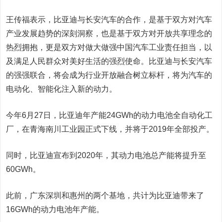
王传福表示，比亚迪与长安汽车的合作，是基于双方对汽车
产业发展趋势的深刻洞察，也是基于双方对开放共享理念的
热烈拥抱，更是双方对做大做强中国汽车工业责任担当，以
及满足人民群众对美好生活的强烈使命。比亚迪与长安汽车
的强强联合，将会成为行业开放融合树立标杆，将为汽车的
电动化、智能化注入新的动力。
今年6月27日，比亚迪年产能24GWh的动力电池全自动化工
厂，在青海南川工业园正式下线，并将于2019年全部投产。
同时，比亚迪宣布到2020年，其动力电池总产能将提升至
60GWh。
此前，广东深圳和惠州的两个基地，共计为比亚迪带来了
16GWh的动力电池年产能。